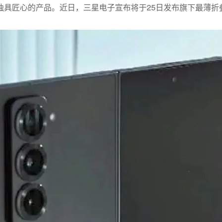
心的产品。近日，三星电子宣布将于25日发布旗下最薄折叠机——G