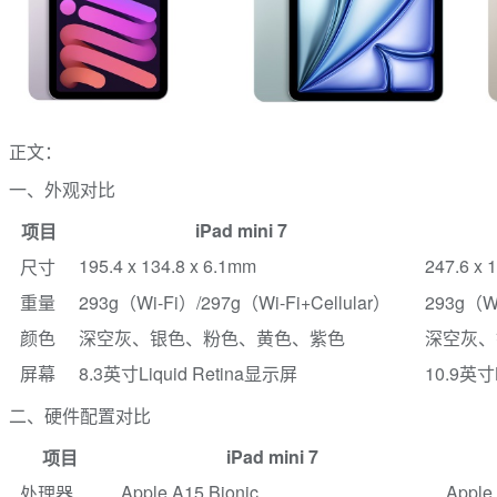
正文：
一、外观对比
iPad mini 7
项目
195.4 x 134.8 x 6.1mm
247.6 x 
尺寸
重量
293g（Wi-Fi）/297g（Wi-Fi+Cellular）
293g（Wi
颜色
深空灰、银色、粉色、黄色、紫色
深空灰、
屏幕
8.3英寸Liquid Retina显示屏
10.9英寸
二、硬件配置对比
iPad mini 7
项目
Apple A15 Bionic
Apple
处理器