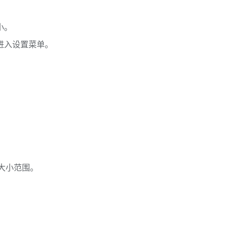
小。
进入设置菜单。
。
体大小范围。